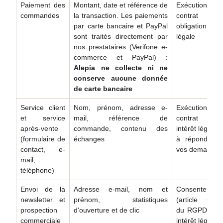
Paiement des
Montant, date et référence de
Exécution du
commandes
la transaction. Les paiements
contrat et
par carte bancaire et PayPal
obligation
sont traités directement par
légale
nos prestataires (Verifone e-
commerce et PayPal) :
Alepia ne collecte ni ne
conserve aucune donnée
de carte bancaire
Service client
Nom, prénom, adresse e-
Exécution du
et service
mail, référence de
contrat et
après-vente
commande, contenu des
intérêt légitime
(formulaire de
échanges
à répondre à
contact, e-
vos demandes
mail,
téléphone)
Envoi de la
Adresse e-mail, nom et
Consentement
newsletter et
prénom, statistiques
(article 6.1.a
prospection
d'ouverture et de clic
du RGPD), ou
commerciale
intérêt légitime