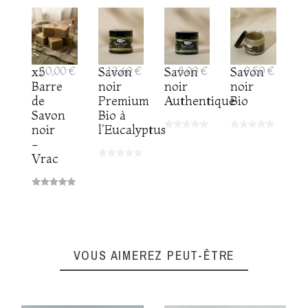
x5
20,00 €
Savon
12,60 €
Savon
8,00 €
Savon
9,50 €
Barre
noir
noir
noir
de
Premium
Authentique
Bio
Savon
Bio à
noir
l'Eucalyptus
-
Vrac
VOUS AIMEREZ PEUT-ÊTRE