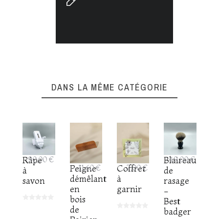
DANS LA MÊME CATÉGORIE
Râpe
90,00 €
Blaireau
49,00 €
Peigne
11,60 €
Coffret
7,00 €
à
de
démêlant
à
savon
rasage
en
garnir
-
bois
Best
de
badger