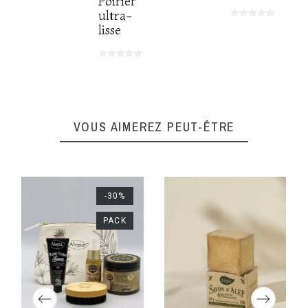
Poirier
ultra-
lisse
VOUS AIMEREZ PEUT-ÊTRE
-30%
PACK