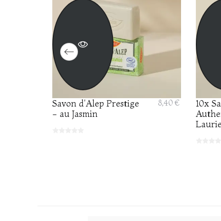
Savon d'Alep Prestige
8,40 €
10x S
24,00 €
- au Jasmin
Authe
Lauri