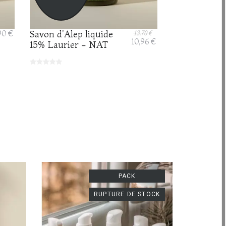
90 €
Savon d'Alep liquide
13,70 €
10,96 €
15% Laurier - NAT
PACK
RUPTURE DE STOCK