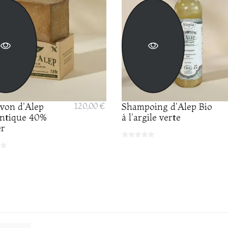
avon d'Alep
120,00 €
Shampoing d'Alep Bio
ntique 40%
à l'argile verte
er