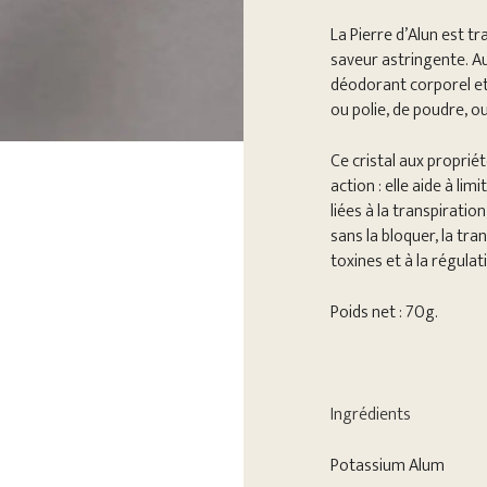
La Pierre d’Alun est tr
saveur astringente. Au
déodorant corporel et
ou polie, de poudre, o
Ce cristal aux propri
action : elle aide à li
liées à la transpirati
sans la bloquer, la tra
toxines et à la régula
Poids net : 70g.
Ingrédients
Potassium Alum