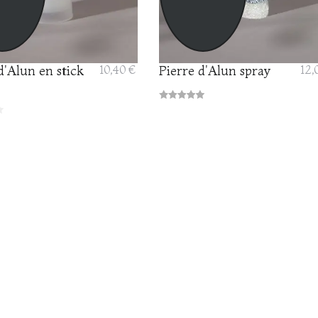
d'Alun en stick
10,40 €
Pierre d'Alun spray
12,