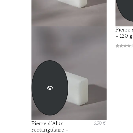
Pierre 
- 120 g
Pierre d'Alun
6,30 €
rectangulaire -