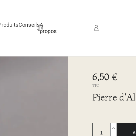
Produits
Conseils
A
propos
6,50 €
TTC
Pierre d'Al
A