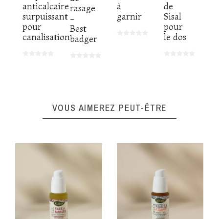
anticalcaire
à
de
rasage
surpuissant
garnir
Sisal
-
pour
pour
Best
canalisation
le dos
badger
VOUS AIMEREZ PEUT-ÊTRE