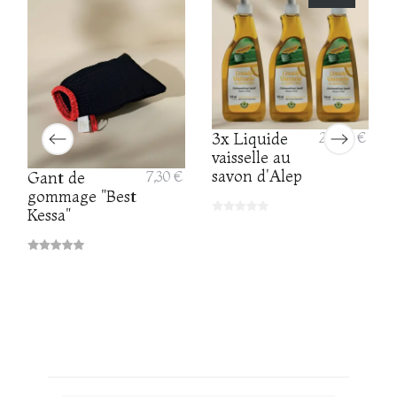
3x Liquide
20,00 €
vaisselle au
savon d'Alep
Gant de
7,30 €
gommage "Best
Kessa"