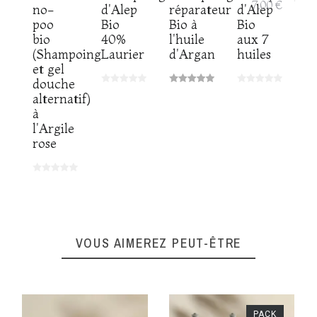
7,00 €
no-
d'Alep
réparateur
d'Alep
poo
Bio
Bio à
Bio
bio
40%
l'huile
aux 7
(Shampoing
Laurier
d'Argan
huiles
et gel
douche
alternatif)
à
l'Argile
rose
VOUS AIMEREZ PEUT-ÊTRE
PACK