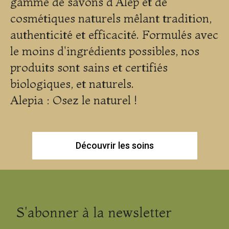
gamme de savons d'Alep et de
cosmétiques naturels mêlant tradition,
authenticité et efficacité. Formulés avec
le moins d'ingrédients possibles, nos
produits sont sains et certifiés
biologiques, et naturels.
Alepia : Osez le naturel !
Découvrir les soins
S'abonner à la newsletter