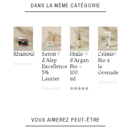
DANS LA MÊME CATÉGORIE
Rhassoul
8,90 €
Savon
8,90 €
Huile
24,00 €
Crème
18,00 €
d'Alep
d'Argan
Bio à
Excellence
Bio -
la
5%
100
Grenade
Laurier
ml
VOUS AIMEREZ PEUT-ÊTRE