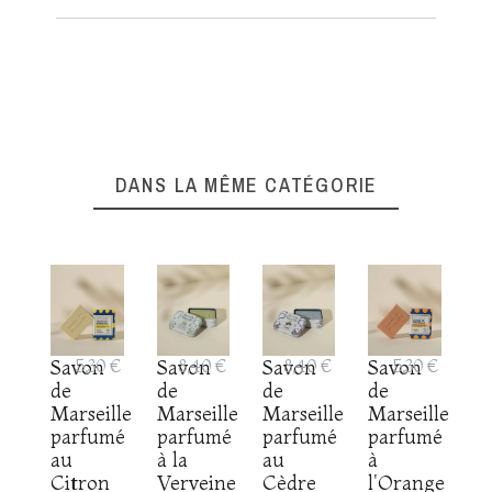
DANS LA MÊME CATÉGORIE
Savon
5,30 €
Savon
8,40 €
Savon
8,40 €
Savon
5,30 €
de
de
de
de
Marseille
Marseille
Marseille
Marseille
parfumé
parfumé
parfumé
parfumé
au
à la
au
à
Citron
Verveine
Cèdre
l'Orange