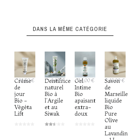
DANS LA MÊME CATÉGORIE
Crème
16,50 €
Gel
14,00 €
Savon
13,00 €
Dentifrice
8,00 €
de
Intime
de
naturel
jour
Bio
Marseille
Bio à
Bio -
apaisant
liquide
l'Argile
Végéta
extra-
Bio
et au
Lift
doux
Pure
Siwak
Olive
au
Lavandin
- 1 L