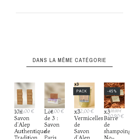
DANS LA MÊME CATÉGORIE
PACK
-45%
10x
55,00 €
Lot
30,00 €
x3
52,00 €
x3
38,00 €
20,90 €
Savon
de 3 :
Vermicelles
Barre
d'Alep
Savon
de
de
Authentique
de
Savon
shampoing
Tradition
Paris
d'Alep
No-