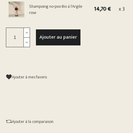
Shampoing no-poo Bio à l'Argile
14,70 €
x 3
rose
Ajouter au panier
Ajouter à mes favoris
Ajouter à la comparaison