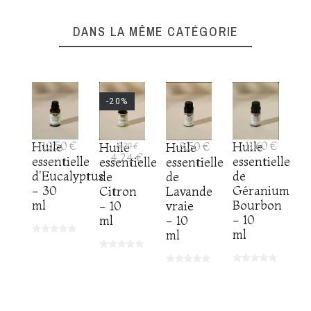
DANS LA MÊME CATÉGORIE
-20%
Huile
11,60 €
Huile
10,50 €
Huile
9,50 €
Huile
5,30 €
4,24 €
essentielle
essentielle
essentielle
essentielle
de
d'Eucalyptus
de
de
Géranium
- 30
Lavande
Citron
Bourbon
ml
vraie
- 10
- 10
- 10
ml
ml
ml