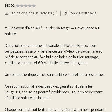
Note:
Lire les avis des utilisateurs (1)
Donnez votre avis
🧼 Le Savon d’Alep 40 % laurier sauvage — L’excellence au
naturel
Dans notre savonnerie artisanale du Plateau Briard, nous
perpétuons le savoir-faire ancestral d’Alep. Ce savon rare et
précieux contient 40 % d’huile de baies de laurier sauvage,
cueillies à la main, et 60 % d’huile d’olive biologique.
Un soin authentique, brut, sans artifice. Un retour à l’essentiel.
Ce savon est un allié des peaux exigeantes : il calme les
rougeurs, apaise les peaux à problèmes… tout en respectant
l’équilibre naturel de la peau.
Chaque pain est cuit lentement, puis séché à l’air libre pendant