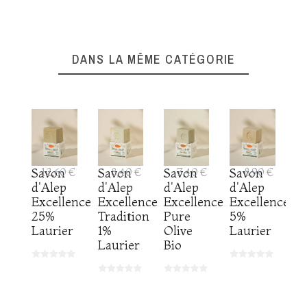
DANS LA MÊME CATÉGORIE
Savon
12,60 €
Savon
8,40 €
Savon
7,40 €
Savon
8,90 €
d'Alep
d'Alep
d'Alep
d'Alep
Excellence
Excellence
Excellence
Excellence
25%
Tradition
Pure
5%
Laurier
1%
Olive
Laurier
Laurier
Bio